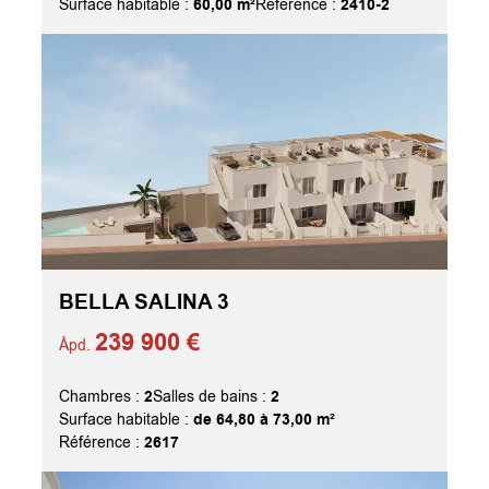
60,00 m²
2410-2
Surface habitable :
Référence :
BELLA SALINA 3
239 900 €
Àpd.
2
2
Chambres :
Salles de bains :
de 64,80 à 73,00 m²
Surface habitable :
2617
Référence :