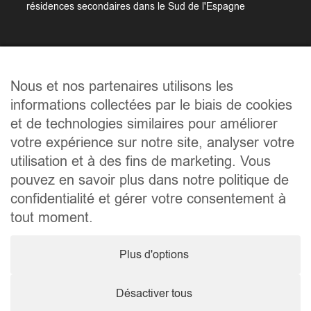
résidences secondaires dans le Sud de l'Espagne
Liens utiles
Nous et nos partenaires utilisons les
Accueil
informations collectées par le biais de cookies
Qui sommes-nous ?
et de technologies similaires pour améliorer
Les biens
votre expérience sur notre site, analyser votre
Les régions
utilisation et à des fins de marketing. Vous
Les démarches
pouvez en savoir plus dans notre politique de
Contact
confidentialité et gérer votre consentement à
tout moment.
Contact
Plus d'options
+32 495 52 54 96
contact@marimmospain.com
Désactiver tous