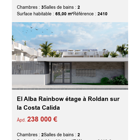
3
2
Chambres :
Salles de bains :
65,00 m²
2410
Surface habitable :
Référence :
El Alba Rainbow étage à Roldan sur
la Costa Calida
238 000 €
Àpd.
2
2
Chambres :
Salles de bains :