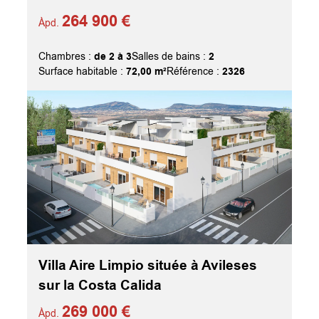
264 900 €
Àpd.
de 2 à 3
2
Chambres :
Salles de bains :
72,00 m²
2326
Surface habitable :
Référence :
Villa Aire Limpio située à Avileses
sur la Costa Calida
269 000 €
Àpd.