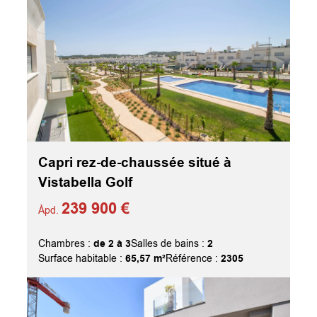
Capri rez-de-chaussée situé à
Vistabella Golf
239 900 €
Àpd.
de 2 à 3
2
Chambres :
Salles de bains :
65,57 m²
2305
Surface habitable :
Référence :