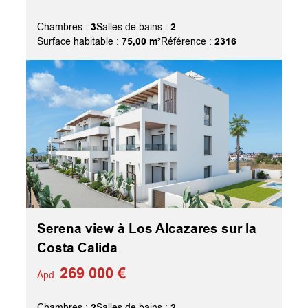
3
2
Chambres :
Salles de bains :
75,00 m²
2316
Surface habitable :
Référence :
Serena view à Los Alcazares sur la
Costa Calida
269 000 €
Àpd.
2
2
Chambres :
Salles de bains :